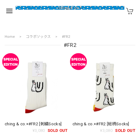
Home
コラボソックス
#FR2
#FR2
ching & co.×#FR2 [刺繍Socks]
ching & co.×#FR2 [総柄Socks]
¥3,080
SOLD OUT
¥3,080
SOLD OUT