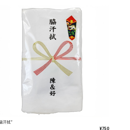
“脇汗拭”
¥750