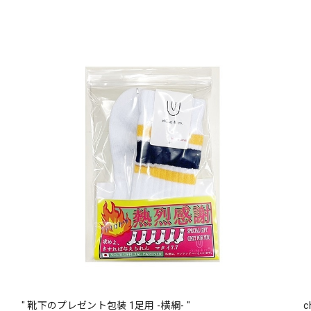
" 靴下のプレゼント包装 1足用 -横綱- "
c