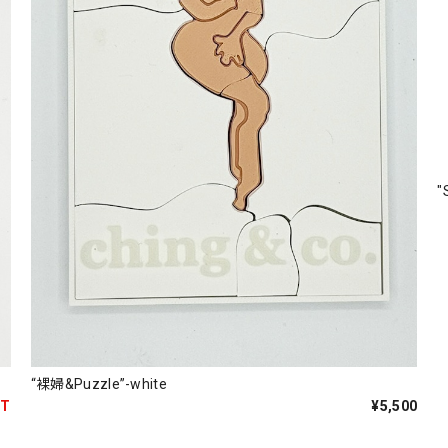
"
“裸婦&Puzzle”-white
UT
¥5,500