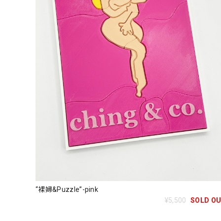
“裸婦&Puzzle”-pink
¥5,500
SOLD O