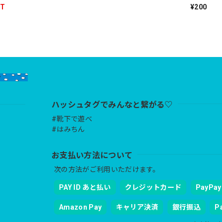
UT
¥200
ハッシュタグでみんなと繋がる♡
#靴下で遊べ
#はみちん
お支払い方法について
次の方法がご利用いただけます。
PAY ID あと払い
クレジットカード
PayPay
Amazon Pay
キャリア決済
銀行振込
P