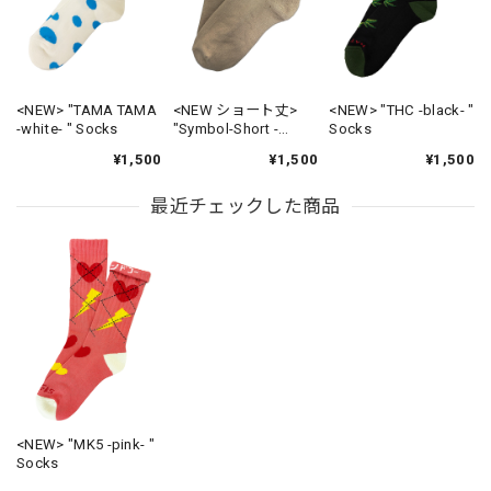
<NEW> "TAMA TAMA
<NEW ショート丈>
<NEW> "THC -black- "
-white- " Socks
"Symbol-Short -
Socks
beige- " Socks
¥1,500
¥1,500
¥1,500
最近チェックした商品
<NEW> "MK5 -pink- "
Socks