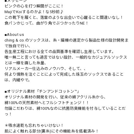
■メッセージ
ピンクの心を打つ瞬間がここに！
MajiでKoiするのかよ！な5秒前♪
この靴下を履くと、落雷のような出会いで心躍ること間違いなし！
食パンかじって、曲がり角でぶつかったりNE！
■About us
ching & co.のソックスは、糸・編機の選定から製品仕様の設計開発ま
で独自で行い、
各生産工程における全ての品質基準を確認し生産しています。
唯一無二と言っても過言ではない設計、一般的なカジュアルソックス
とは一線を画した糸量、
リアルメーカー仕込みのノウハウ、そして、、
何より情熱を注ぐことによって完成した珠玉のソックスであること
は、内緒やで。
■オリジナル素材「チンアンドコットン™」
オリジナル素材の開発を行い、従来の綿アクリル糸から、
綿100%の天然素材へとフルシフトチェンジ！！
勿論こだわりは、綿100%なのに抗菌防臭機能を付与していることだ
っ！
＊吸水速乾も忘れちゃいけない！
肌によく触れる部分(裏糸)にその機能糸を搭載済み！