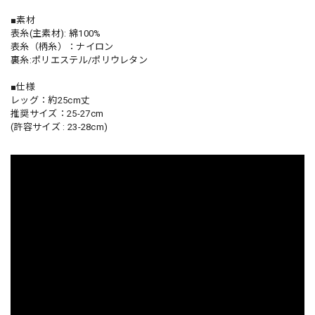
■素材
表糸(主素材): 綿100%
表糸（柄糸）：ナイロン
裏糸:ポリエステル/ポリウレタン
■仕様
レッグ：約25cm丈
推奨サイズ：25-27cm
(許容サイズ : 23-28cm)