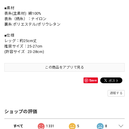
■素材
表糸(主素材): 綿100%
表糸（柄糸）：ナイロン
裏糸:ポリエステル/ポリウレタン
■仕様
レッグ：約25cm丈
推奨サイズ：25-27cm
(許容サイズ : 23-28cm)
この商品をアプリで見る
Save
通報する
ショップの評価
すべて
1331
5
8