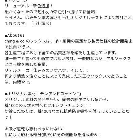
■メッセージ
リニューアル＋新色追加！
暖かくなったので短小丈が新色引っ提げて新登場！
もちろん、はみチン率の高さも当社オリジナルテストにより設計され
ております。（当社調べ）
■About us
ching & co.のソックスは、糸・編機の選定から製品仕様の設計開発ま
で独自で行い、
各生産工程における全ての品質基準を確認し生産しています。
唯一無二と言っても過言ではない設計、一般的なカジュアルソックス
とは一線を画した糸量、
リアルメーカー仕込みのノウハウ、そして、、
何より情熱を注ぐことによって完成した珠玉のソックスであること
は、内緒やで。
■オリジナル素材「チンアンドコットン™」
オリジナル素材の開発を行い、従来の綿アクリル糸から、
綿100%の天然素材へとフルシフトチェンジ！！
勿論こだわりは、綿100%なのに抗菌防臭機能を付与していることだ
っ！
＊吸水速乾も忘れちゃいけない！
肌によく触れる部分(裏糸)にその機能糸を搭載済み！