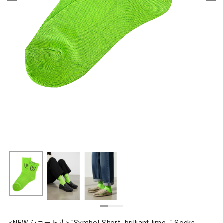
<NEW ショート丈> "Symbol-Short -brilliant-lime- " Socks