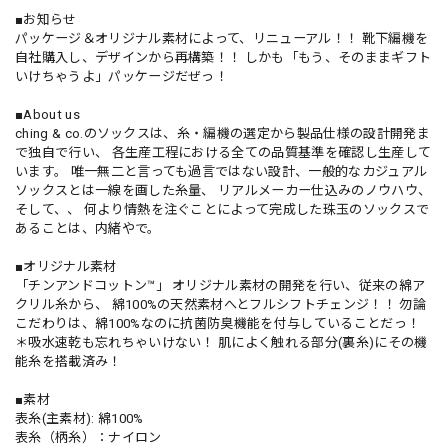
■お知らせ
パッケージ＆オリジナル素材によって、リニューアル！！ 靴下編機を
自社購入し、デザインから再構築！！ しかも「もう、そのままギフト
いけちゃうよ」パッケージだぜっ！
■About us
ching & co.のソックスは、糸・編機の選定から製品仕様の設計開発ま
で独自で行い、 各生産工程における全ての品質基準を確認し生産して
います。 唯一無二と言っても過言ではない設計、一般的なカジュアル
ソックスとは一線を画した糸量、 リアルメーカー仕込みのノウハウ、
そして、、 何より情熱を注ぐことによって完成した珠玉のソックスで
あることは、内緒やで。
■オリジナル素材
「チンアンドコットン™」 オリジナル素材の開発を行い、従来の綿ア
クリル糸から、 綿100%の天然素材へとフルシフトチェンジ！！ 勿論
こだわりは、綿100%なのに抗菌防臭機能を付与していることだっ！
＊吸水速乾も忘れちゃいけない！ 肌によく触れる部分(裏糸)にその機
能糸を搭載済み！
■素材
表糸(主素材): 綿100%
表糸（柄糸）：ナイロン