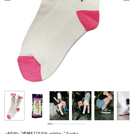
<NEW> "裸婦&TOUGH -white- " Socks