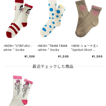
<NEW> "OTAFUKU -
<NEW> "TAMA TAMA
<NEW ショート丈>
white- " Socks
-white- " Socks
"Symbol-Short -
beige- " Socks
¥1,500
¥1,500
¥1,500
最近チェックした商品