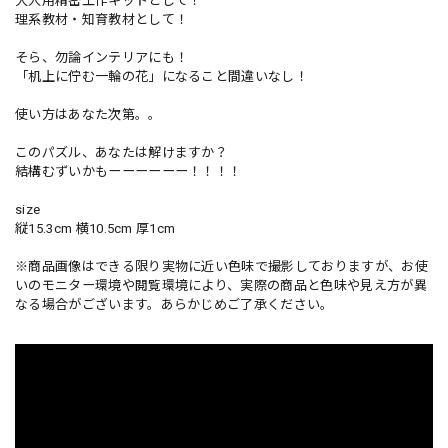
大人用精密工作キットとして！
理系教材・知育教材として！
そら、勿論インテリアにも！
「机上に佇む一輪の花」になること間違いなし！
使い方はあなた次第。。
このパズル、あなたは解けますか？
結構むずいかもーーーーーー！！！！
size
縦15.3cm 横10.5cm 厚1cm
※商品画像はできる限り実物に近い色味で撮影しておりますが、お使
いのモニター環境や閲覧環境により、実際の商品と色味や見え方が異
なる場合がございます。あらかじめご了承ください。