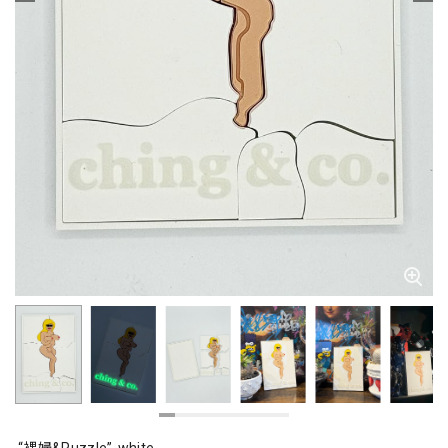
“裸婦&Puzzle”-white