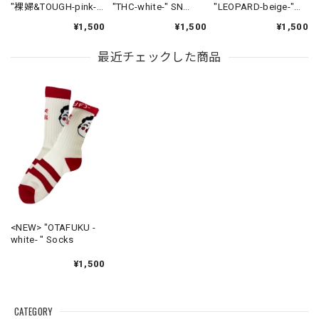
"裸婦&TOUGH-pink-"
"THC-white-" SN
"LEOPARD-beige-"
SN Sock
Socks
SN Socks
¥1,500
¥1,500
¥1,500
最近チェックした商品
<NEW> "OTAFUKU -
white- " Socks
¥1,500
CATEGORY