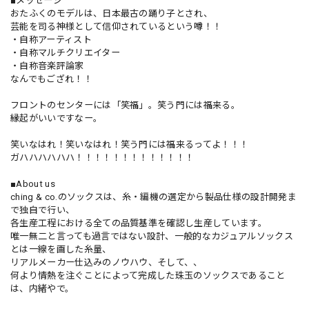
■メッセージ
おたふくのモデルは、日本最古の踊り子とされ、
芸能を司る神様として信仰されているという噂！！
・自称アーティスト
・自称マルチクリエイター
・自称音楽評論家
なんでもござれ！！
フロントのセンターには「笑福」。笑う門には福来る。
縁起がいいですなー。
笑いなはれ！笑いなはれ！笑う門には福来るってよ！！！
ガハハハハハハ！！！！！！！！！！！！！
■About us
ching & co.のソックスは、糸・編機の選定から製品仕様の設計開発ま
で独自で行い、
各生産工程における全ての品質基準を確認し生産しています。
唯一無二と言っても過言ではない設計、一般的なカジュアルソックス
とは一線を画した糸量、
リアルメーカー仕込みのノウハウ、そして、、
何より情熱を注ぐことによって完成した珠玉のソックスであること
は、内緒やで。