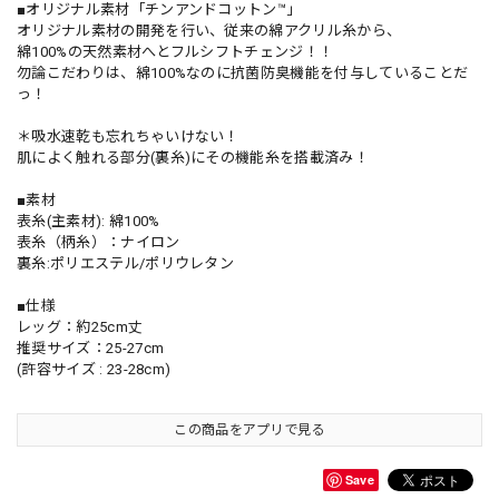
■オリジナル素材「チンアンドコットン™」
オリジナル素材の開発を行い、従来の綿アクリル糸から、
綿100%の天然素材へとフルシフトチェンジ！！
勿論こだわりは、綿100%なのに抗菌防臭機能を付与していることだ
っ！
＊吸水速乾も忘れちゃいけない！
肌によく触れる部分(裏糸)にその機能糸を搭載済み！
■素材
表糸(主素材): 綿100%
表糸（柄糸）：ナイロン
裏糸:ポリエステル/ポリウレタン
■仕様
レッグ：約25cm丈
推奨サイズ：25-27cm
(許容サイズ : 23-28cm)
この商品をアプリで見る
Save