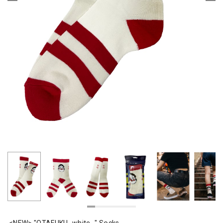
<NEW> "OTAFUKU -white- " Socks