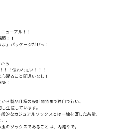
リニューアル！！
構築！！
うよ」パッケージだぜっ！
ズから
K5！！！伝われぇい！！！
で心躍ること間違いなし！
NE！
機の選定から製品仕様の設計開発まで独自で行い、
認し生産しています。
一般的なカジュアルソックスとは一線を画した糸量、
て、、
珠玉のソックスであることは、内緒やで。