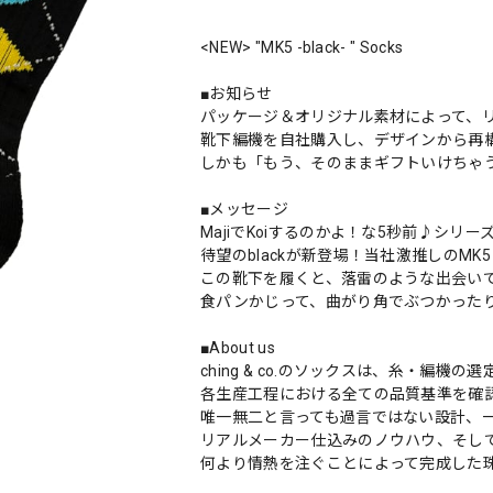
<NEW> "MK5 -black- " Socks
■お知らせ
パッケージ＆オリジナル素材によって、
靴下編機を自社購入し、デザインから再
しかも「もう、そのままギフトいけちゃ
■メッセージ
MajiでKoiするのかよ！な5秒前♪シリー
待望のblackが新登場！当社激推しのM
この靴下を履くと、落雷のような出会い
食パンかじって、曲がり角でぶつかったり
■About us
ching & co.のソックスは、糸・編
各生産工程における全ての品質基準を確
唯一無二と言っても過言ではない設計、
リアルメーカー仕込みのノウハウ、そし
何より情熱を注ぐことによって完成した