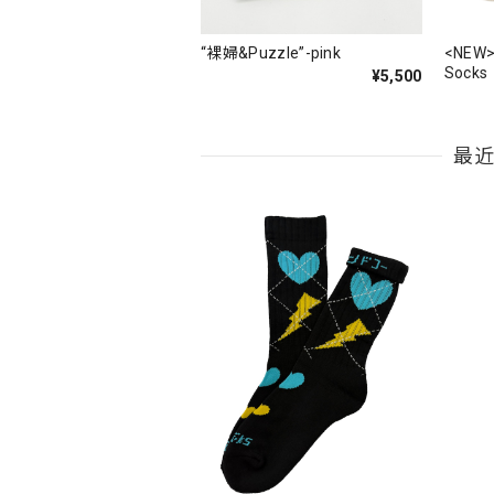
“裸婦&Puzzle”-pink
<NEW>
Socks
¥5,500
最