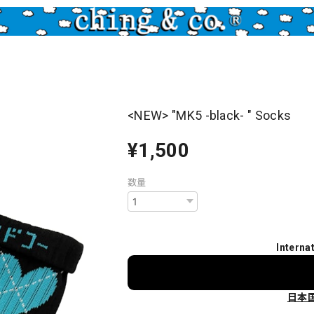
<NEW> "MK5 -black- " Socks
¥1,500
数量
Interna
日本