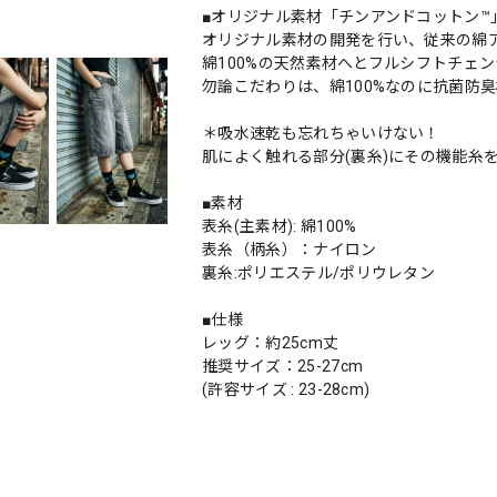
■オリジナル素材「チンアンドコットン™
オリジナル素材の開発を行い、従来の綿
綿100%の天然素材へとフルシフトチェ
勿論こだわりは、綿100%なのに抗菌防
＊吸水速乾も忘れちゃいけない！
肌によく触れる部分(裏糸)にその機能糸
■素材
表糸(主素材): 綿100%
表糸（柄糸）：ナイロン
裏糸:ポリエステル/ポリウレタン
■仕様
レッグ：約25cm丈
推奨サイズ：25-27cm
(許容サイズ : 23-28cm)