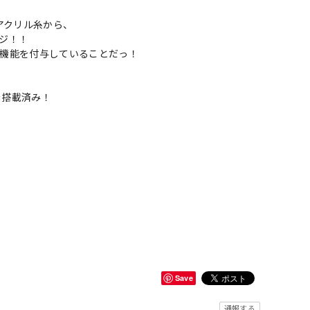
」
アクリル糸から、
ンジ！！
臭機能を付与していることだっ！
を搭載済み！
Save
通報する