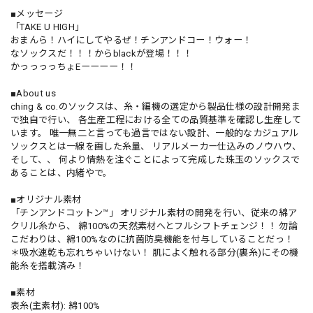
■メッセージ
「TAKE U HIGH」
おまんら！ハイにしてやるぜ！チンアンドコー！ウォー！
なソックスだ！！！からblackが登場！！！
かっっっっちょEーーーー！！
■About us
ching & co.のソックスは、糸・編機の選定から製品仕様の設計開発ま
で独自で行い、 各生産工程における全ての品質基準を確認し生産して
います。 唯一無二と言っても過言ではない設計、一般的なカジュアル
ソックスとは一線を画した糸量、 リアルメーカー仕込みのノウハウ、
そして、、 何より情熱を注ぐことによって完成した珠玉のソックスで
あることは、内緒やで。
■オリジナル素材
「チンアンドコットン™」 オリジナル素材の開発を行い、従来の綿ア
クリル糸から、 綿100%の天然素材へとフルシフトチェンジ！！ 勿論
こだわりは、綿100%なのに抗菌防臭機能を付与していることだっ！
＊吸水速乾も忘れちゃいけない！ 肌によく触れる部分(裏糸)にその機
能糸を搭載済み！
■素材
表糸(主素材): 綿100%