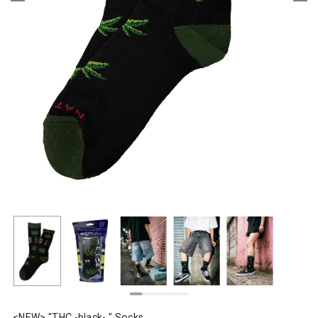
<NEW> "THC -black- " Socks