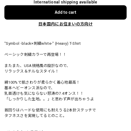
International shipping available
Add to cart
日本国内にお住まいの方向け
"Symbol -black×刺繍white-" (Heavy) T-Shirt
ベーシック刺繍カラーで再登場！！
またまた、USA規格風の設計なので、
リラックス＆チルなスタイル！
綿100%で肌さわりが柔らかく着心地最高！
基本ヘビーオンス派なので、
乳首透けも気にならない怒涛の7.4オンス！！
「しっかりした生地。。」と思わず声が出ちゃうよ
首回りはハードな使用にも耐えうる2本針ステッチで
タフネスさを実現してるとのこと。