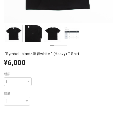
"Symbol -black×刺繍white-" (Heavy) T-Shirt
¥6,000
種類
数量