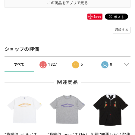
この商品をアプリで見る
Save
通報する
ショップの評価
すべて
1327
5
8
関連商品
"我愛你 -white-" T-
"我愛你 -gray-" T-Shirt
刺繍 “開運シャツ 酔龍