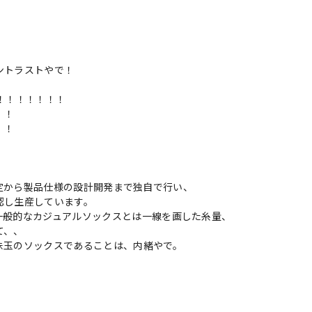
ントラストやで！
！！！！！！！
！！
！！
機の選定から製品仕様の設計開発まで独自で行い、
認し生産しています。
一般的なカジュアルソックスとは一線を画した糸量、
て、、
珠玉のソックスであることは、内緒やで。
"