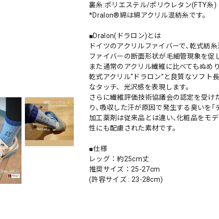
裏糸:ポリエステル/ポリウレタン(FTY糸)
*Dralon®︎綿は綿アクリル混紡糸です。
■Dralon(ドラロン)とは
ドイツのアクリルファイバーで､乾式紡
ファイバーの断面形状が毛細管現象を促
また通常のアクリル繊維に比べてもぬめ
乾式アクリル“ドラロン”と良質なソフト
なタッチ、光沢感を表現します。
さらに繊維評価技術協議会の認定を受けた
り､吸収した汗が原因で発生する臭いを｢
加工薬剤は従来品とは違い､化粧品をモデ
性にも配慮された素材です。
■仕様
レッグ：約25cm丈
推奨サイズ：25-27cm
(許容サイズ : 23-28cm)