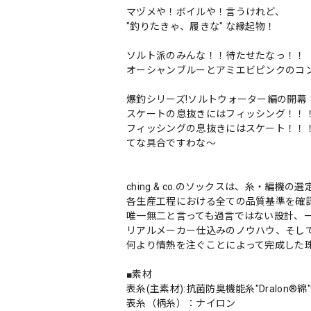
マヅメや！ボイルや！言うけれど、
"釣りたきゃ、履きな" な縁起物！
ソルト派のみんな！！待たせたなっ！！
オーシャンブルーとアミエビピンクのコ
爆釣シリーズ!ソルトウォーター編の開幕
スケートの息抜きにはフィッシング！！
フィッシングの息抜きにはスケート！！
てな具合ですわな～
ching & co.のソックスは、糸・編
各生産工程における全ての品質基準を確
唯一無二と言っても過言ではない設計、
リアルメーカー仕込みのノウハウ、そし
何より情熱を注ぐことによって完成した
■素材
表糸(主素材):抗菌防臭機能糸"Dralon®︎綿
表糸（柄糸）：ナイロン