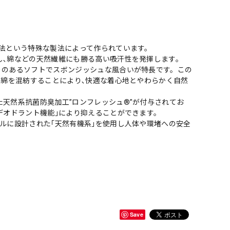
糸法という特殊な製法によって作られています。
し､綿などの天然繊維にも勝る高い吸汗性を発揮します。
りのあるソフトでスボンジッシュな風合いが特長です。この
長綿を混紡することにより､快適な着心地とやわらかく自然
天然系抗菌防臭加工”ロンフレッシュ®”が付与されてお
デオドラント機能｣により抑えることができます。
ルに設計された｢天然有機系｣を使用し人体や環堵への安全
Save