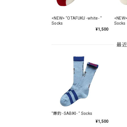
<NEW> "OTAFUKU -white- "
<NEW>
Socks
Socks
¥1,500
最
"爆釣 -SABIKI- " Socks
¥1,500