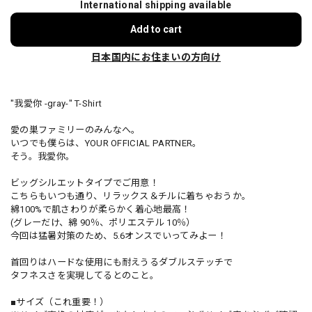
International shipping available
Add to cart
日本国内にお住まいの方向け
"我愛你 -gray-" T-Shirt
愛の巣ファミリーのみんなへ。
いつでも僕らは、YOUR OFFICIAL PARTNER。
そう。我愛你。
ビッグシルエットタイプでご用意！
こちらもいつも通り、リラックス＆チルに着ちゃおうか。
綿100%で肌さわりが柔らかく着心地最高！
(グレーだけ、綿 90％、ポリエステル 10％）
今回は猛暑対策のため、5.6オンスでいってみよー！
首回りはハードな使用にも耐えうるダブルステッチで
タフネスさを実現してるとのこと。
■サイズ（これ重要！）