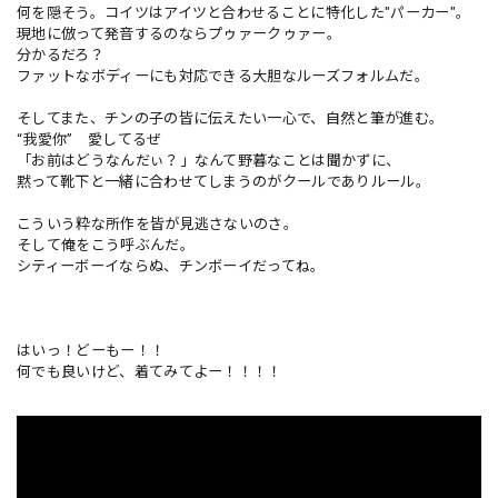
何を隠そう。コイツはアイツと合わせることに特化した"パーカー"。
現地に倣って発音するのならプゥァークゥァー。
分かるだろ？
ファットなボディーにも対応できる大胆なルーズフォルムだ。
そしてまた、チンの子の皆に伝えたい一心で、自然と筆が進む。
“我愛你” 愛してるぜ
「お前はどうなんだぃ？」なんて野暮なことは聞かずに、
黙って靴下と一緒に合わせてしまうのがクールでありルール。
こういう粋な所作を皆が見逃さないのさ。
そして俺をこう呼ぶんだ。
シティーボーイならぬ、チンボーイだってね。
はいっ！どーもー！！
何でも良いけど、着てみてよー！！！！