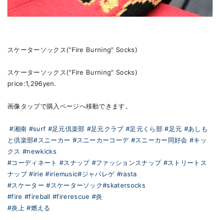
スケーターソックス("Fire Burning" Socks)
スケーターソックス("Fire Burning" Socks)
price:1,296yen.
画像タップで購入ページへ移動できます。
#湘南
#surf
#足元倶楽部
#足元クラブ
#足元くら部
#足元
#あしも
と倶楽部
#スニーカー
#スニーカーコーデ
#スニーカー同好会
#キッ
クス
#newkicks
#コーディネート
#スナップ
#ファッションスナップ
#ストリートス
ナップ
#irie
#iriemusic
#ジャパレゲ
#rasta
#スケーター
#スケーターソック
#skatersocks
#fire
#fireball
#firerescue
#炎
#炎上
#燃える