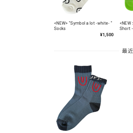
<NEW> "Symbol a lot -white- "
<NEW
Socks
Short -
¥1,500
最