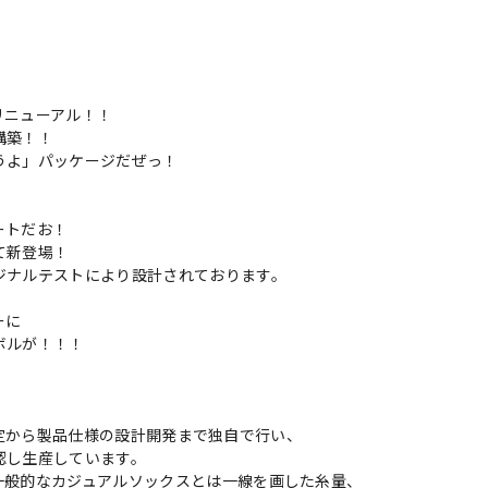
リニューアル！！
構築！！
うよ」パッケージだぜっ！
ートだお！
て新登場！
ジナルテストにより設計されております。
ーに
ボルが！！！
機の選定から製品仕様の設計開発まで独自で行い、
認し生産しています。
一般的なカジュアルソックスとは一線を画した糸量、