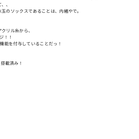
て、、
珠玉のソックスであることは、内緒やで。
」
アクリル糸から、
ンジ！！
臭機能を付与していることだっ！
を搭載済み！