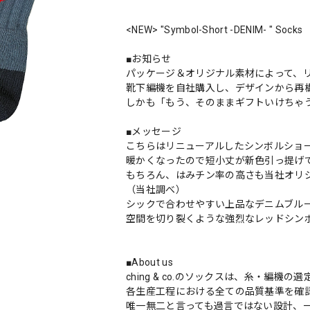
<NEW> "Symbol-Short -DENIM- " Socks
■お知らせ
パッケージ＆オリジナル素材によって、
靴下編機を自社購入し、デザインから再
しかも「もう、そのままギフトいけちゃ
■メッセージ
こちらはリニューアルしたシンボルショ
暖かくなったので短小丈が新色引っ提げ
もちろん、はみチン率の高さも当社オリ
（当社調べ）
シックで合わせやすい上品なデニムブル
空間を切り裂くような強烈なレッドシン
■About us
ching & co.のソックスは、糸・編
各生産工程における全ての品質基準を確
唯一無二と言っても過言ではない設計、