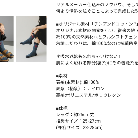
リアルメーカー仕込みのノウハウ、そし
何より情熱を注ぐことによって完成した
■オリジナル素材「チンアンドコットン™
オリジナル素材の開発を行い、従来の綿
綿100%の天然素材へとフルシフトチェ
勿論こだわりは、綿100%なのに抗菌防
＊吸水速乾も忘れちゃいけない！
肌によく触れる部分(裏糸)にその機能糸
■素材
表糸(主素材): 綿100%
表糸（柄糸）：ナイロン
裏糸:ポリエステル/ポリウレタン
■仕様
レッグ：約25cm丈
推奨サイズ：25-27cm
(許容サイズ : 23-28cm)